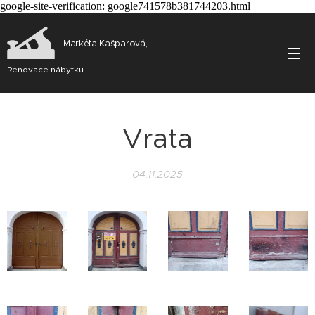
google-site-verification: google741578b381744203.html
Markéta Kašparová,
Renovace nábytku
Vrata
04.11.2025