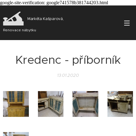
google-site-verification: google741578b381744203.html
Markéta Kašparová,
Renovace nábytku
Kredenc - příborník
13.01.2020