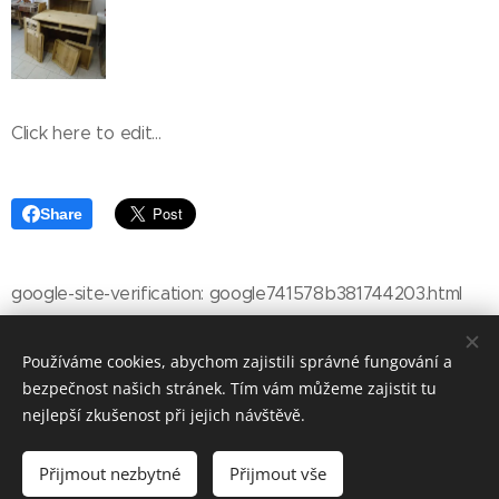
Click here to edit...
Share
google-site-verification: google741578b381744203.html
Používáme cookies, abychom zajistili správné fungování a
bezpečnost našich stránek. Tím vám můžeme zajistit tu
nejlepší zkušenost při jejich návštěvě.
Přijmout nezbytné
Přijmout vše
Mob.: +420 777 90 90 32