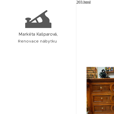
google-site-verification: google741578b381744203.html
Markéta Kašparová,
Renovace nábytku