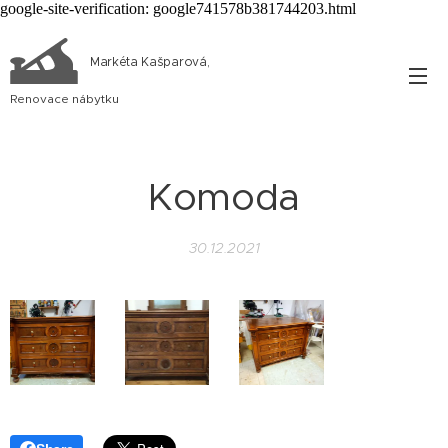
google-site-verification: google741578b381744203.html
Markéta Kašparová,
Renovace nábytku
Komoda
30.12.2021