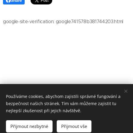
Share
google-site-verification: google741578b381744203.html
Používáme cookies, abychom zajistili správné fungování a
bezpečnost našich stránek. Tím vám můžeme zajistit tu
nejlepší zkušenost při jejich návštěvě.
Přijmout nezbytné
Přijmout vše
Mob.: +420 777 90 90 32